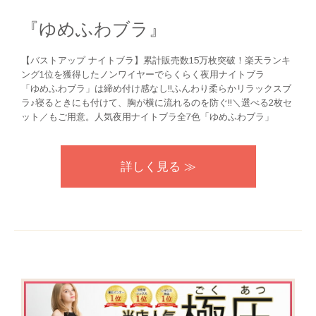
『ゆめふわブラ』
【バストアップ ナイトブラ】累計販売数15万枚突破！楽天ランキ
ング1位を獲得したノンワイヤーでらくらく夜用ナイトブラ
「ゆめふわブラ」は締め付け感なし!!ふんわり柔らかリラックスブ
ラ♪寝るときにも付けて、胸が横に流れるのを防ぐ!!＼選べる2枚セ
ット／もご用意。人気夜用ナイトブラ全7色「ゆめふわブラ」
詳しく見る ≫