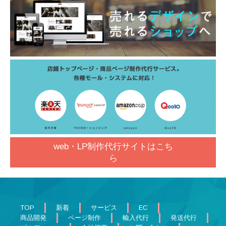
web・LP制作代行サイトはこち
ら
TOP
新着
サービス
EC
商品開発
ページ制作
輸入代行
発送代行