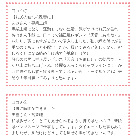
口コミ②
【お尻の垂れの改善に】
あみさん・専業主婦
専業主婦になり、運動もしない生活。気がつけばお尻が垂れ、
おばさん体型に。口コミで補正屋レギンス『天音（あまね）』
を知り、藁にもすがる思いで購入しました。強い締め付けが苦
手なのでちょっと心配でしたが、履いてみると苦しくなく、む
しろくせになる締め付け感で心地良い（笑）
肝心のお尻は補正屋レギンス『天音（あまね）』の効果でしっ
かり上に持ち上げられ、綺麗なふっくらヒップラインに！しか
もお腹や脚もすっぽり覆ってくれるから、トータルケアも出来
そう！毎日履いてみようと思います♪
口コミ③
【脚に隙間ができました】
美雪さん・営業職
私は脚が太く、とても見せられるような脚ではないので、普段
はパンツスーツで仕事をしています。ダイエットした事もあり
ましたが、脚だけはどうしても痩せる事ができないんです。