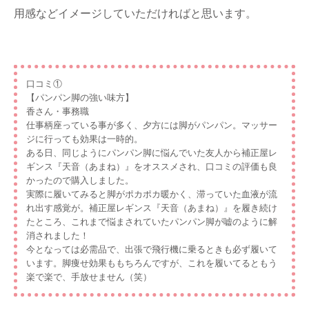
用感などイメージしていただければと思います。
口コミ①
【パンパン脚の強い味方】
香さん・事務職
仕事柄座っている事が多く、夕方には脚がパンパン。マッサー
ジに行っても効果は一時的。
ある日、同じようにパンパン脚に悩んでいた友人から補正屋レ
ギンス『天音（あまね）』をオススメされ、口コミの評価も良
かったので購入しました。
実際に履いてみると脚がポカポカ暖かく、滞っていた血液が流
れ出す感覚が。補正屋レギンス『天音（あまね）』を履き続け
たところ、これまで悩まされていたパンパン脚が嘘のように解
消されました！
今となっては必需品で、出張で飛行機に乗るときも必ず履いて
います。脚痩せ効果ももちろんですが、これを履いてるともう
楽で楽で、手放せません（笑）