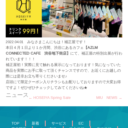
2022.04.01 みなさまこんにちは！補正屋です！
本日４月１日より１か月間、渋谷にあるカフェ
【AZLM
CONNECTED CAFE 渋谷地下街店】
にて、補正屋の特別出展が行わ
れています！！！
補正屋初！実際に見て触れる展示になっております！気になっていた
商品を実際にお手に取って頂くチャンスですので、お近くにお越しの
際には是非お立ち寄りくださいませ♪
店頭にて限定クーポン入りチラシもお配りしておりますので大変お得
ですよ！ぜひぜひチェックしてみてくださいね★
ニュース
Post
←
HOSEIYA Spring Sale
MIU NEWS
→
navigation
TOP
新着
サービス
EC