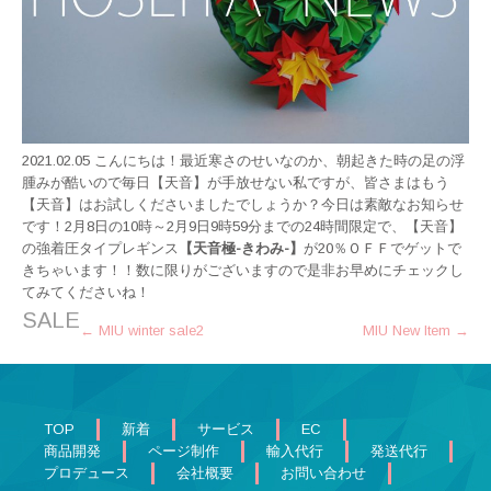
2021.02.05 こんにちは！最近寒さのせいなのか、朝起きた時の足の浮
腫みが酷いので毎日【天音】が手放せない私ですが、皆さまはもう
【天音】はお試しくださいましたでしょうか？今日は素敵なお知らせ
です！2月8日の10時～2月9日9時59分までの24時間限定で、【天音】
の強着圧タイプレギンス
【天音極-きわみ-】
が20％ＯＦＦでゲットで
きちゃいます！！数に限りがございますので是非お早めにチェックし
てみてくださいね！
SALE
Post
←
MIU winter sale2
MIU New Item
→
navigation
TOP
新着
サービス
EC
商品開発
ページ制作
輸入代行
発送代行
プロデュース
会社概要
お問い合わせ